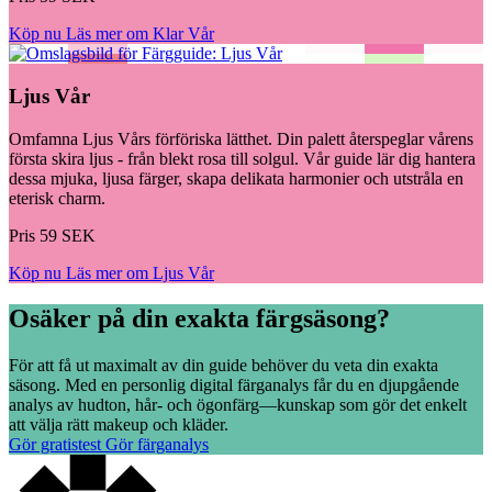
Köp nu
Läs mer om Klar Vår
Ljus Vår
Omfamna Ljus Vårs förföriska lätthet. Din palett återspeglar vårens
första skira ljus - från blekt rosa till solgul. Vår guide lär dig hantera
dessa mjuka, ljusa färger, skapa delikata harmonier och utstråla en
eterisk charm.
Pris 59 SEK
Köp nu
Läs mer om Ljus Vår
Osäker på din exakta färgsäsong?
För att få ut maximalt av din guide behöver du veta din exakta
säsong. Med en personlig digital färganalys får du en djupgående
analys av hudton, hår- och ögonfärg—kunskap som gör det enkelt
att välja rätt makeup och kläder.
Gör gratistest
Gör färganalys