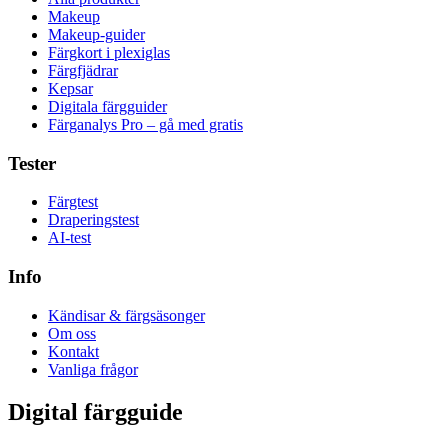
Makeup
Makeup-guider
Färgkort i plexiglas
Färgfjädrar
Kepsar
Digitala färgguider
Färganalys Pro – gå med gratis
Tester
Färgtest
Draperingstest
AI-test
Info
Kändisar & färgsäsonger
Om oss
Kontakt
Vanliga frågor
Digital färgguide