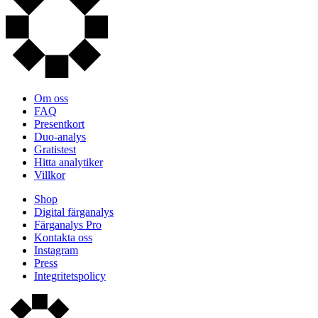
Om oss
FAQ
Presentkort
Duo-analys
Gratistest
Hitta analytiker
Villkor
Shop
Digital färganalys
Färganalys Pro
Kontakta oss
Instagram
Press
Integritetspolicy