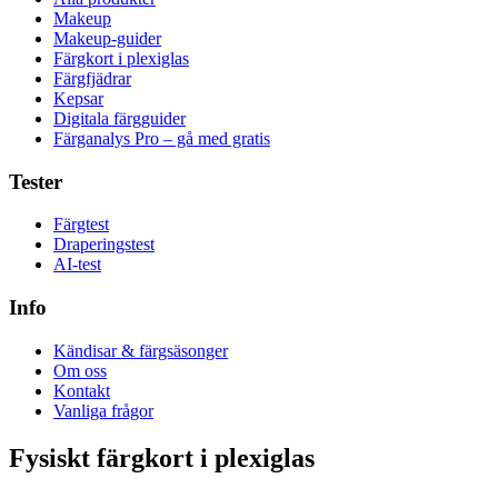
Makeup
Makeup-guider
Färgkort i plexiglas
Färgfjädrar
Kepsar
Digitala färgguider
Färganalys Pro – gå med gratis
Tester
Färgtest
Draperingstest
AI-test
Info
Kändisar & färgsäsonger
Om oss
Kontakt
Vanliga frågor
Fysiskt färgkort i plexiglas