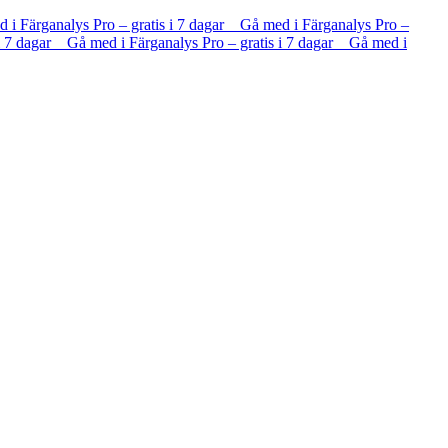
d i Färganalys Pro – gratis i 7 dagar Gå med i Färganalys Pro –
 i 7 dagar Gå med i Färganalys Pro – gratis i 7 dagar Gå med i