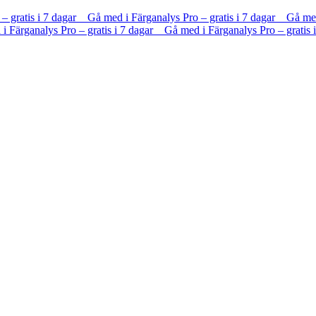
 – gratis i 7 dagar Gå med i Färganalys Pro – gratis i 7 dagar Gå me
 i Färganalys Pro – gratis i 7 dagar Gå med i Färganalys Pro – gratis