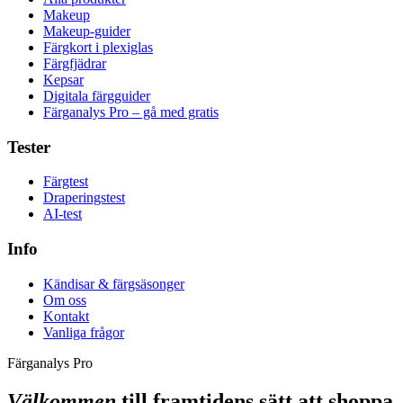
Makeup
Makeup-guider
Färgkort i plexiglas
Färgfjädrar
Kepsar
Digitala färgguider
Färganalys Pro – gå med gratis
Tester
Färgtest
Draperingstest
AI-test
Info
Kändisar & färgsäsonger
Om oss
Kontakt
Vanliga frågor
Färganalys Pro
Välkommen
till framtidens sätt att shoppa