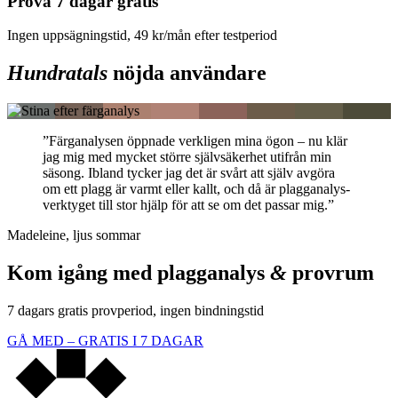
Prova 7 dagar gratis
Ingen uppsägningstid, 49 kr/mån efter testperiod
Hundratals
nöjda användare
”Färganalysen öppnade verkligen mina ögon – nu klär
jag mig med mycket större självsäkerhet utifrån min
säsong. Ibland tycker jag det är svårt att själv avgöra
om ett plagg är varmt eller kallt, och då är plagganalys-
verktyget till stor hjälp för att se om det passar mig.”
Madeleine, ljus sommar
Kom igång med plagganalys
&
provrum
7 dagars gratis provperiod, ingen bindningstid
GÅ MED – GRATIS I 7 DAGAR