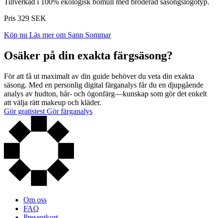
Tillverkad i 100% ekologisk bomull med broderad säsongslogotyp.
Pris 329 SEK
Köp nu
Läs mer om Sann Sommar
Osäker på din exakta färgsäsong?
För att få ut maximalt av din guide behöver du veta din exakta
säsong. Med en personlig digital färganalys får du en djupgående
analys av hudton, hår- och ögonfärg—kunskap som gör det enkelt
att välja rätt makeup och kläder.
Gör gratistest
Gör färganalys
Om oss
FAQ
Presentkort