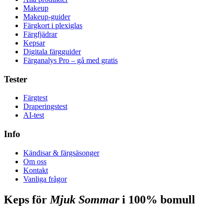
Makeup
Makeup-guider
Färgkort i plexiglas
Färgfjädrar
Kepsar
Digitala färgguider
Färganalys Pro – gå med gratis
Tester
Färgtest
Draperingstest
AI-test
Info
Kändisar & färgsäsonger
Om oss
Kontakt
Vanliga frågor
Keps för
Mjuk Sommar
i 100% bomull