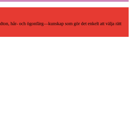
udton, hår- och ögonfärg—kunskap som gör det enkelt att välja rätt