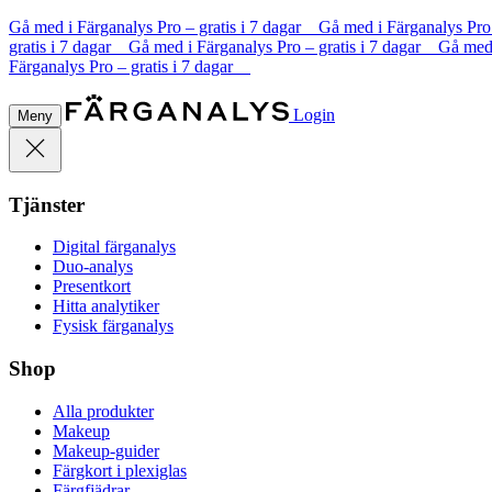
Gå med i Färganalys Pro – gratis i 7 dagar Gå med i Färganalys Pro
gratis i 7 dagar Gå med i Färganalys Pro – gratis i 7 dagar Gå med
Färganalys Pro – gratis i 7 dagar
Login
Meny
Tjänster
Digital färganalys
Duo-analys
Presentkort
Hitta analytiker
Fysisk färganalys
Shop
Alla produkter
Makeup
Makeup-guider
Färgkort i plexiglas
Färgfjädrar