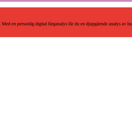
. Med en personlig digital färganalys får du en djupgående analys av h