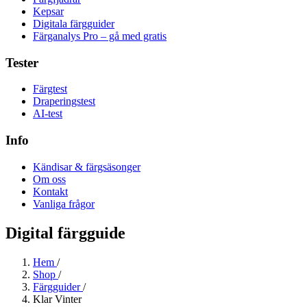
Kepsar
Digitala färgguider
Färganalys Pro – gå med gratis
Tester
Färgtest
Draperingstest
AI-test
Info
Kändisar & färgsäsonger
Om oss
Kontakt
Vanliga frågor
Digital färgguide
Hem
/
Shop
/
Färgguider
/
Klar Vinter