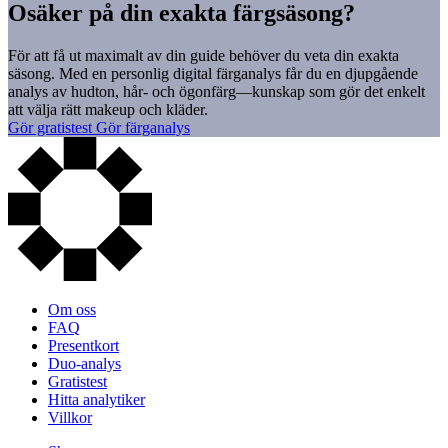
Osäker på din exakta färgsäsong?
För att få ut maximalt av din guide behöver du veta din exakta
säsong. Med en personlig digital färganalys får du en djupgående
analys av hudton, hår- och ögonfärg—kunskap som gör det enkelt
att välja rätt makeup och kläder.
Gör gratistest
Gör färganalys
Om oss
FAQ
Presentkort
Duo-analys
Gratistest
Hitta analytiker
Villkor