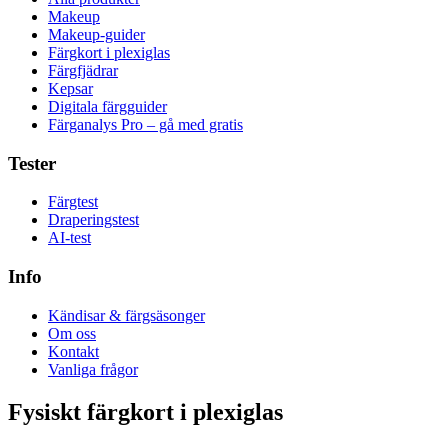
Makeup
Makeup-guider
Färgkort i plexiglas
Färgfjädrar
Kepsar
Digitala färgguider
Färganalys Pro – gå med gratis
Tester
Färgtest
Draperingstest
AI-test
Info
Kändisar & färgsäsonger
Om oss
Kontakt
Vanliga frågor
Fysiskt färgkort i plexiglas