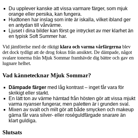
Du upplever kanske att vissa varmare färger, som mjuk
orange eller persika, kan fungera.
Hudtonen har inslag som inte är iskalla, vilket ibland ger
en antydan till vårvärme.
Ljuset i dina bilder kan först ge intrycket av mer klarhet än
en typisk Soft Summer har.
Vid jämförelse med de riktigt
klara och varma vårfärgerna
blev
det dock tydligt att de drog fokus från ansiktet. De dämpade, något
svalare tonerna från Mjuk Sommar framhävde dig bättre och gav en
lugnare helhet.
Vad kännetecknar Mjuk Sommar?
Dämpade färger
med låg kontrast – inget får vara för
skrikigt eller starkt.
En lätt ton av värme hämtad från hösten gör att vissa mjukt
varma nyanser fungerar, men paletten är i grunden sval.
Mixen av svalt och milt gör att både smycken och makeup
gärna får vara silver- eller roséguldfärgade snarare än
klart guldiga.
Slutsats