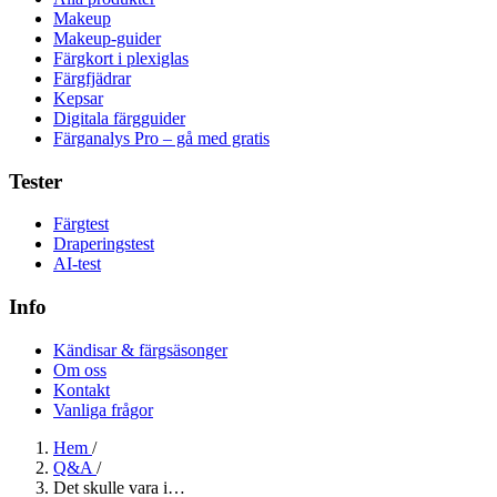
Makeup
Makeup-guider
Färgkort i plexiglas
Färgfjädrar
Kepsar
Digitala färgguider
Färganalys Pro – gå med gratis
Tester
Färgtest
Draperingstest
AI-test
Info
Kändisar & färgsäsonger
Om oss
Kontakt
Vanliga frågor
Hem
/
Q&A
/
Det skulle vara i…