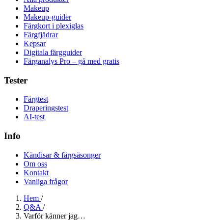
Makeup
Makeup-guider
Färgkort i plexiglas
Färgfjädrar
Kepsar
Digitala färgguider
Färganalys Pro – gå med gratis
Tester
Färgtest
Draperingstest
AI-test
Info
Kändisar & färgsäsonger
Om oss
Kontakt
Vanliga frågor
Hem
/
Q&A
/
Varför känner jag…