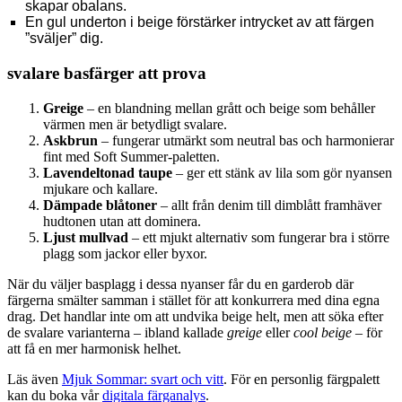
skapar obalans.
En gul underton i beige förstärker intrycket av att färgen
”sväljer” dig.
svalare basfärger att prova
Greige
– en blandning mellan grått och beige som behåller
värmen men är betydligt svalare.
Askbrun
– fungerar utmärkt som neutral bas och harmonierar
fint med Soft Summer-paletten.
Lavendeltonad taupe
– ger ett stänk av lila som gör nyansen
mjukare och kallare.
Dämpade blåtoner
– allt från denim till dimblått framhäver
hudtonen utan att dominera.
Ljust mullvad
– ett mjukt alternativ som fungerar bra i större
plagg som jackor eller byxor.
När du väljer basplagg i dessa nyanser får du en garderob där
färgerna smälter samman i stället för att konkurrera med dina egna
drag. Det handlar inte om att undvika beige helt, men att söka efter
de svalare varianterna – ibland kallade
greige
eller
cool beige
– för
att få en mer harmonisk helhet.
Läs även
Mjuk Sommar: svart och vitt
. För en personlig färgpalett
kan du boka vår
digitala färganalys
.