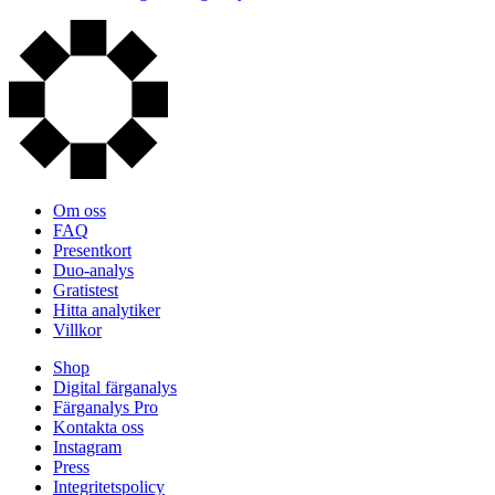
Om oss
FAQ
Presentkort
Duo-analys
Gratistest
Hitta analytiker
Villkor
Shop
Digital färganalys
Färganalys Pro
Kontakta oss
Instagram
Press
Integritetspolicy