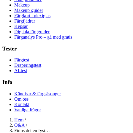
Makeup
Makeup-guider
Färgkort i plexiglas
Färgfjädrar
Kepsar
Digitala färgguider
Färganalys Pro – gå med gratis
Tester
Färgtest
Draperingstest
AI-test
Info
Kändisar & färgsäsonger
Om oss
Kontakt
Vanliga frågor
Hem
/
Q&A
/
Finns det en fysi…