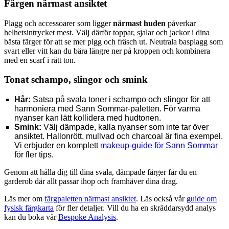
Färgen närmast ansiktet
Plagg och accessoarer som ligger
närmast huden
påverkar
helhetsintrycket mest. Välj därför toppar, sjalar och jackor i dina
bästa färger för att se mer pigg och fräsch ut. Neutrala basplagg som
svart eller vitt kan du bära längre ner på kroppen och kombinera
med en scarf i rätt ton.
Tonat schampo, slingor och smink
Hår:
Satsa på svala toner i schampo och slingor för att
harmoniera med Sann Sommar-paletten. För varma
nyanser kan lätt kollidera med hudtonen.
Smink:
Välj dämpade, kalla nyanser som inte tar över
ansiktet. Hallonrött, mullvad och charcoal är fina exempel.
Vi erbjuder en komplett
makeup-guide för Sann Sommar
för fler tips.
Genom att hålla dig till dina svala, dämpade färger får du en
garderob där allt passar ihop och framhäver dina drag.
Läs mer om
färgpaletten närmast ansiktet
. Läs också vår
guide om
fysisk färgkarta
för fler detaljer. Vill du ha en skräddarsydd analys
kan du boka vår
Bespoke Analysis
.