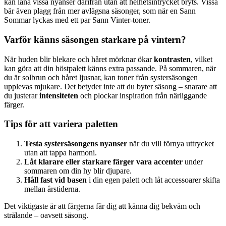
kan låna vissa nyanser därifrån utan att helhetsintrycket bryts. Vissa
bär även plagg från mer avlägsna säsonger, som när en Sann
Sommar lyckas med ett par Sann Vinter-toner.
Varför känns säsongen starkare på vintern?
När huden blir blekare och håret mörknar ökar
kontrasten
, vilket
kan göra att din höstpalett känns extra passande. På sommaren, när
du är solbrun och håret ljusnar, kan toner från systersäsongen
upplevas mjukare. Det betyder inte att du byter säsong – snarare att
du justerar
intensiteten
och plockar inspiration från närliggande
färger.
Tips för att variera paletten
Testa systersäsongens nyanser
när du vill förnya uttrycket
utan att tappa harmoni.
Låt klarare eller starkare färger vara accenter
under
sommaren om din hy blir djupare.
Håll fast vid basen
i din egen palett och låt accessoarer skifta
mellan årstiderna.
Det viktigaste är att färgerna får dig att känna dig bekväm och
strålande – oavsett säsong.