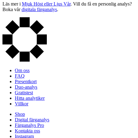
Läs mer i
Mjuk Höst eller Ljus Vår
. Vill du få en personlig analys?
Boka vår
digitala färganalys
.
Om oss
FAQ
Presentkort
Duo-analys
Gratistest
Hitta analytiker
Villkor
Shop
Digital färganalys
Färganalys Pro
Kontakta oss
Instagram