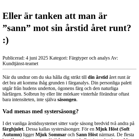
Eller är tanken att man är
”sann” mot sin årstid året runt?
:)
Publicerad: 4 juni 2025
Kategori: Färgtyper och analys
Av:
Kundtjänst-teamet
När du undrar om du ska hålla dig strikt till
din årstid
året runt är
det bra att komma ihåg grunden i färganalys. Din personliga palett
utgår från hudens underton, ögonens färg och den naturliga
hårfärgen. Solbrun hy eller lite mörkare vinterhår förändrar oftast
bara intensiteten, inte själva
säsongen
.
Vad menas med systersäsong?
I det vanliga årstidssystemet sitter varje säsong bredvid två andra på
färghjulet
. Dessa kallas systersäsonger. För en
Mjuk Höst (Soft
Autumn)
ligger
Mjuk Sommar
och
Sann Höst
närmast. De flesta