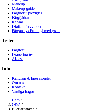
Makeup
Makeup-guider
Färgkort i plexiglas
Färgfjädrar
Kepsar
Digitala färgguider
Färganalys Pro – gå med gratis
Tester
Färgtest
Draperingstest
AI-test
Info
Kändisar & färgsäsonger
Om oss
Kontakt
Vanliga frågor
Hem
/
Q&A
/
Eller är tanken a…