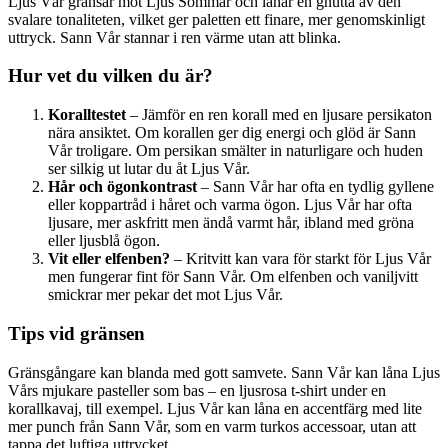
Ljus Vår gränsar mot Ljus Sommar och lånar en gnutta av den
svalare tonaliteten, vilket ger paletten ett finare, mer genomskinligt
uttryck. Sann Vår stannar i ren värme utan att blinka.
Hur vet du vilken du är?
Koralltestet
– Jämför en ren korall med en ljusare persikaton
nära ansiktet. Om korallen ger dig energi och glöd är Sann
Vår troligare. Om persikan smälter in naturligare och huden
ser silkig ut lutar du åt Ljus Vår.
Hår och ögonkontrast
– Sann Vår har ofta en tydlig gyllene
eller koppartråd i håret och varma ögon. Ljus Vår har ofta
ljusare, mer askfritt men ändå varmt hår, ibland med gröna
eller ljusblå ögon.
Vit eller elfenben?
– Kritvitt kan vara för starkt för Ljus Vår
men fungerar fint för Sann Vår. Om elfenben och vaniljvitt
smickrar mer pekar det mot Ljus Vår.
Tips vid gränsen
Gränsgångare kan blanda med gott samvete. Sann Vår kan låna Ljus
Vårs mjukare pasteller som bas – en ljusrosa t-shirt under en
korallkavaj, till exempel. Ljus Vår kan låna en accentfärg med lite
mer punch från Sann Vår, som en varm turkos accessoar, utan att
tappa det luftiga uttrycket.