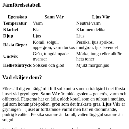
Jämförelsetabell
Egenskap
Sann Vår
Ljus Vår
Temperatur
Varm
Neutral-varm
Klarhet
Klar
Klar men delikat
Djup
Ljus
Ljus
Korall, solgul,
Persika, ljus aprikos,
Bästa färger
äppelgrön, varm turkos
mintgrön, ljus lavendel
Gråa, tungdämpade
Mörka, tunga eller alltför
Undvik
nyanser
heta toner
Helhetsintryck
Solsken och glöd
Mjukt morgonljus
Vad skiljer dem?
Föreställ dig en trädgård i full sol kontra samma trädgård i det första
ljuset vid gryningen.
Sann Vår
är middagsolen – generös, varm och
ofiltrerad. Färgerna har en ärlig glöd: korall som en tulpan i motljus,
gul som honungsbi-pollen, grön som det friskaste gräs.
Ljus Vår
är
gryningen – ljuset är fortfarande varmt men har en drömmande,
pudrig kvalitet. Persika snarare än korall, vattenfärgsgul snarare än
solgul.