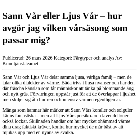
Sann Vår eller Ljus Vår – hur
avgör jag vilken vårsäsong som
passar mig?
Publicerad: 26 mars 2026
Kategori: Färgtyper och analys
Av:
Kundtjänst-teamet
Sann Vår och Ljus Vår delar samma ljusa, vårliga familj – men de
talar olika dialekter av värme. Båda trivs i ljusa nyanser och har den
där fräscha känslan som får människor att tänka på blommande äng
och nytt gräs. Förvirringen uppstår just för att de överlappar i ljushet,
men skiljer sig åt i hur ren och intensiv värmen egentligen är.
Många som hamnar här märker att Sann Vårs koraller och solguler
känns fantastiska – men att Ljus Vårs persiko- och lavendeltoner
också lockar. Skillnaden handlar om hur mycket ohämmad värme
dina drag faktiskt kräver, kontra hur mycket de mår bäst av att
mjukas upp med en nyans av svalka.