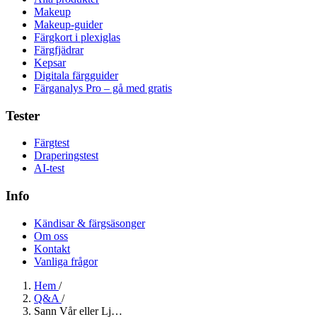
Makeup
Makeup-guider
Färgkort i plexiglas
Färgfjädrar
Kepsar
Digitala färgguider
Färganalys Pro – gå med gratis
Tester
Färgtest
Draperingstest
AI-test
Info
Kändisar & färgsäsonger
Om oss
Kontakt
Vanliga frågor
Hem
/
Q&A
/
Sann Vår eller Lj…