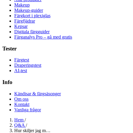
Makeup
Makeup-guider
Färgkort i plexiglas
Färgfjädrar
Kepsar
Digitala färgguider
Färganalys Pro – gå med gratis
Tester
Färgtest
Draperingstest
AI-test
Info
Kändisar & färgsäsonger
Om oss
Kontakt
Vanliga frågor
Hem
/
Q&A
/
Hur skiljer jag m…