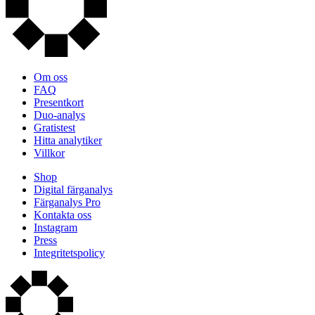
Om oss
FAQ
Presentkort
Duo-analys
Gratistest
Hitta analytiker
Villkor
Shop
Digital färganalys
Färganalys Pro
Kontakta oss
Instagram
Press
Integritetspolicy