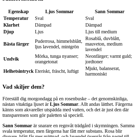
Egenskap
Ljus Sommar
Sann Sommar
Temperatur
Sval
Sval
Klarhet
Dämpad
Dämpad
Djup
Ljus
Ljus till medium
Rosablå, duvblått,
Puderrosa, himmelsblått,
Bästa färger
mauveton, medium
ljus lavendel, mintgrön
lavendel
Mörka, tunga nyanser;
Neonfärger; varmt guld;
Undvik
orangetonat
jordtoner
Mjukt, balanserat,
Helhetsintryck
Eteriskt, fräscht, luftigt
harmoniskt
Vad skiljer dem?
Föreställ dig morgondagg på en rosenbuske – det genomskinliga,
nästan vitaktiga ljuset är
Ljus Sommar
. Allt andas lätthet. Färgerna
känns som akvareller utspädda med vatten, och det är just den där
transparensen som gör paletten så speciell.
Sann Sommar
är snarare en regnvåt trädgård i skymningen. Samma
svala temperatur, men färgerna har fått mer substans. Rosa blir
djupare, blått får mer mättnad, och lavendel övergår från pastel till