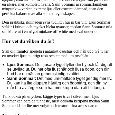
en rikare, mer komplett nyans. Sann Sommar är sommarfamiljens
mittpunkt – varken extremt ljus eller extremt dämpad, utan den
perfekta balansen av alla sommaregenskaper.
Den praktiska skillnaden syns tydligt i hur ni bär vitt: Ljus Sommar
strålar i kritvitt och mycket bleka nyanser, medan Sann Sommar ofta
ser bättre ut i en något mjukare off-white med sval underton.
Hur vet du vilken du är?
Ställ dig framför spegeln i naturligt dagsljus och håll upp två tyger:
ett mycket ljust, pudrigt rosa och ett medium rosablått.
Ljus Sommar
: Det ljusare tyget lyfter din hy och får dig att
se utvilad ut. Du har ofta ljust hår och ljusa ögon, och din
hud har en nästan genomskinlig kvalitet.
Sann Sommar
: Det medium-mättade tyget ger dig mer liv.
Du kan ha lite djupare hårfärg och ögonfärg, och din hy
mår bra av färger som har mer kropp utan att bli tunga.
Tänk också på smycken: bägge typer trivs i silver, men Ljus
Sommar kan bära de tunnaste, mest delikata kedjorna medan Sann
Sommar klarar lite mer volym och textur i sina accessoarer.