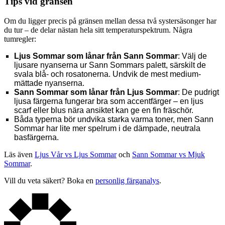
Tips vid gränsen
Om du ligger precis på gränsen mellan dessa två systersäsonger har
du tur – de delar nästan hela sitt temperaturspektrum. Några
tumregler:
Ljus Sommar som lånar från Sann Sommar
: Välj de
ljusare nyanserna ur Sann Sommars palett, särskilt de
svala blå- och rosatonerna. Undvik de mest medium-
mättade nyanserna.
Sann Sommar som lånar från Ljus Sommar
: De pudrigt
ljusa färgerna fungerar bra som accentfärger – en ljus
scarf eller blus nära ansiktet kan ge en fin fräschör.
Båda typerna bör undvika starka varma toner, men Sann
Sommar har lite mer spelrum i de dämpade, neutrala
basfärgerna.
Läs även
Ljus Vår vs Ljus Sommar
och
Sann Sommar vs Mjuk
Sommar
.
Vill du veta säkert? Boka en
personlig färganalys
.