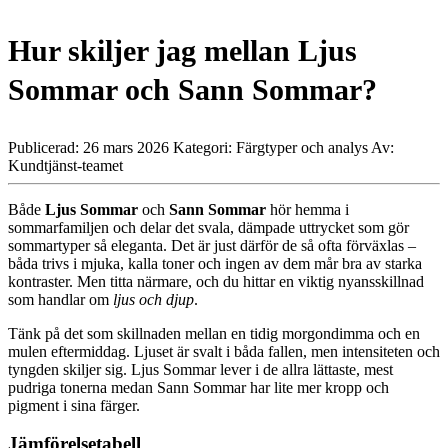
Hur skiljer jag mellan Ljus
Sommar och Sann Sommar?
Publicerad: 26 mars 2026
Kategori: Färgtyper och analys
Av:
Kundtjänst-teamet
Både
Ljus Sommar
och
Sann Sommar
hör hemma i
sommarfamiljen och delar det svala, dämpade uttrycket som gör
sommartyper så eleganta. Det är just därför de så ofta förväxlas –
båda trivs i mjuka, kalla toner och ingen av dem mår bra av starka
kontraster. Men titta närmare, och du hittar en viktig nyansskillnad
som handlar om
ljus och djup
.
Tänk på det som skillnaden mellan en tidig morgondimma och en
mulen eftermiddag. Ljuset är svalt i båda fallen, men intensiteten och
tyngden skiljer sig. Ljus Sommar lever i de allra lättaste, mest
pudriga tonerna medan Sann Sommar har lite mer kropp och
pigment i sina färger.
Jämförelsetabell