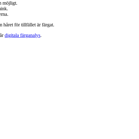
m möjligt.
mink.
erna.
ret för tillfället är färgat.
vår
digitala färganalys
.