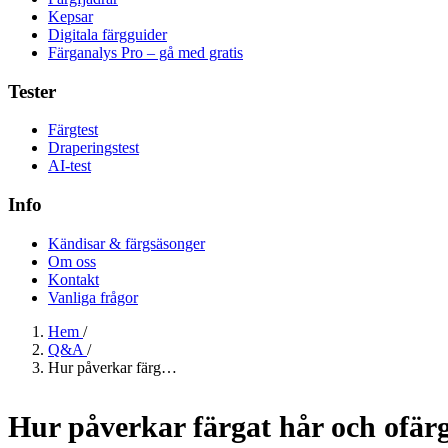
Kepsar
Digitala färgguider
Färganalys Pro – gå med gratis
Tester
Färgtest
Draperingstest
AI-test
Info
Kändisar & färgsäsonger
Om oss
Kontakt
Vanliga frågor
Hem
/
Q&A
/
Hur påverkar färg…
Hur påverkar färgat hår och ofär