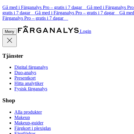
Gå med i Färganalys Pro – gratis i 7 dagar Gå med i Färganalys Pro
gratis i 7 dagar Gå med i Färganalys Pro – gratis i 7 dagar Gå med
Färganalys Pro – gratis i 7 dagar
Login
Meny
Tjänster
Digital färganalys
Duo-analys
Presentkort
Hitta analytiker
Fysisk färganalys
Shop
Alla produkter
Makeup
Makeup-guider
Färgkort i plexiglas
Färgfjädrar