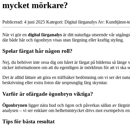
mycket mörkare?
Publicerad: 4 juni 2025
Kategori: Digital färganalys
Av: Kundtjänst-t
När vi gör en
digital färganalys
är ditt naturliga utseende vår utgångs
där både hår och ögonbryn visas utan färgning eller kraftig styling.
Spelar färgat hår någon roll?
Nej, du behöver inte oroa dig om håret är färgat på bilderna så länge v
räcker informationen om att du egentligen är mörkbrun för att vi ska s
Det är alltid lättare att göra en träffsäker bedömning om vi ser det na
beskrivning eller extra foton där ursprunglig färg skymtar.
Varför är ofärgade ögonbryn viktiga?
Ögonbrynen
ligger nära hud och ögon och påverkas sällan av färgnin
analysen – vi ser enklare om helhetsintrycket drivs mot exempelvis e
Tips för bästa resultat