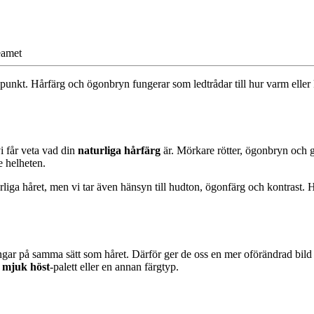
eamet
punkt. Hårfärg och ögonbryn fungerar som ledtrådar till hur varm eller ka
i får veta vad din
naturliga hårfärg
är. Mörkare rötter, ögonbryn och ga
e helheten.
turliga håret, men vi tar även hänsyn till hudton, ögonfärg och kontrast
gar på samma sätt som håret. Därför ger de oss en mer oförändrad bild a
n
mjuk höst
-palett eller en annan färgtyp.