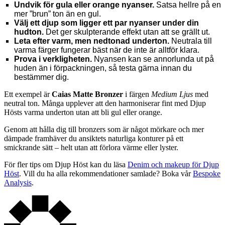
Undvik för gula eller orange nyanser.
Satsa hellre på en
mer ”brun” ton än en gul.
Välj ett djup som ligger ett par nyanser under din
hudton.
Det ger skulpterande effekt utan att se grällt ut.
Leta efter varm, men nedtonad underton.
Neutrala till
varma färger fungerar bäst när de inte är alltför klara.
Prova i verkligheten.
Nyansen kan se annorlunda ut på
huden än i förpackningen, så testa gärna innan du
bestämmer dig.
Ett exempel är
Caias Matte Bronzer
i färgen
Medium Ljus
med
neutral ton. Många upplever att den harmoniserar fint med Djup
Hösts varma underton utan att bli gul eller orange.
Genom att hålla dig till bronzers som är något mörkare och mer
dämpade framhäver du ansiktets naturliga konturer på ett
smickrande sätt – helt utan att förlora värme eller lyster.
För fler tips om Djup Höst kan du läsa
Denim och makeup för Djup
Höst
. Vill du ha alla rekommendationer samlade? Boka vår
Bespoke
Analysis
.