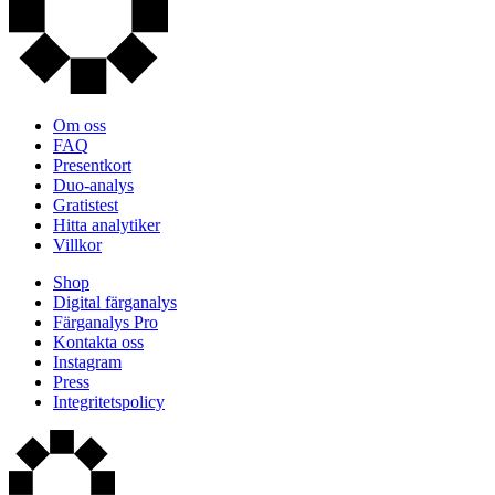
Om oss
FAQ
Presentkort
Duo-analys
Gratistest
Hitta analytiker
Villkor
Shop
Digital färganalys
Färganalys Pro
Kontakta oss
Instagram
Press
Integritetspolicy