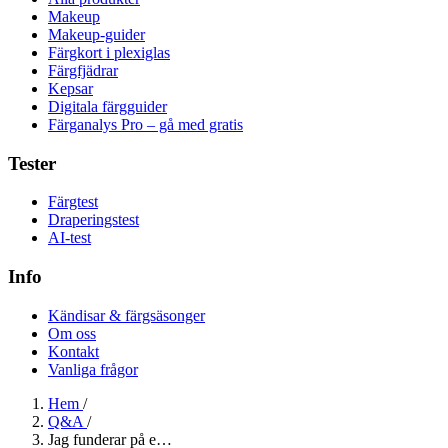
Makeup
Makeup-guider
Färgkort i plexiglas
Färgfjädrar
Kepsar
Digitala färgguider
Färganalys Pro – gå med gratis
Tester
Färgtest
Draperingstest
AI-test
Info
Kändisar & färgsäsonger
Om oss
Kontakt
Vanliga frågor
Hem
/
Q&A
/
Jag funderar på e…