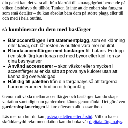
din palett kan det vara allt från klarrött till smaragdgrönt beroende på
vilken årstidstyp du tillhör. Tanken är inte att de enbart ska fungera
som små detaljer – du kan absolut bära dem på större plagg eller till
och med i hela outfits.
så kombinerar du dem med basfärger
Bär accentfärgen i ett statementplagg
, som en klänning
eller kavaj, och låt resten av outfiten vara mer neutral.
Blanda accentfärger med basfärger
för balans. En topp
i en stark färg kan tonas ned med byxor eller kjol i en av
dina basnyanser.
Använd accessoarer
– skor, väskor eller smycken i
accentfärger är enkla sätt att prova nya kulörer utan att
känna dig överväldigad.
Håll dig till paletten
från din färganalys så att färgerna
harmonierar med hudton och ögonfärg.
Genom att växla mellan accentfärger och basfärger kan du skapa
variation samtidigt som garderoben känns genomtänkt. Det gör även
garderobsplaneringen
lättare eftersom allt passar ihop.
Läs mer om hur du kan
justera paletten efter årstid
. Vill du ha en
skräddarsydd rekommendation kan du boka vår
digitala färganalys
.