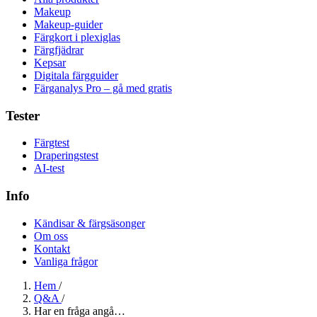
Makeup
Makeup-guider
Färgkort i plexiglas
Färgfjädrar
Kepsar
Digitala färgguider
Färganalys Pro – gå med gratis
Tester
Färgtest
Draperingstest
AI-test
Info
Kändisar & färgsäsonger
Om oss
Kontakt
Vanliga frågor
Hem
/
Q&A
/
Har en fråga angå…