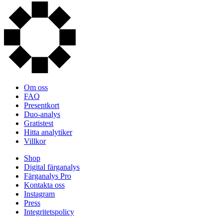
Om oss
FAQ
Presentkort
Duo-analys
Gratistest
Hitta analytiker
Villkor
Shop
Digital färganalys
Färganalys Pro
Kontakta oss
Instagram
Press
Integritetspolicy